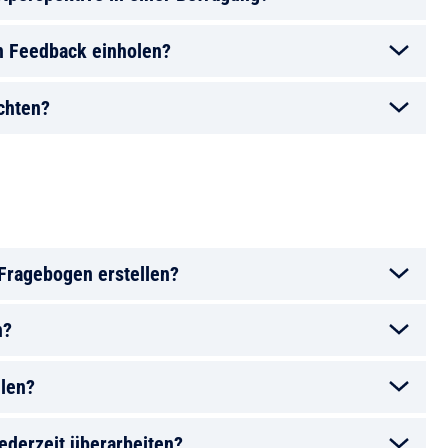
in Feedback einholen?
chten?
 Fragebogen erstellen?
n?
hlen?
jederzeit überarbeiten?